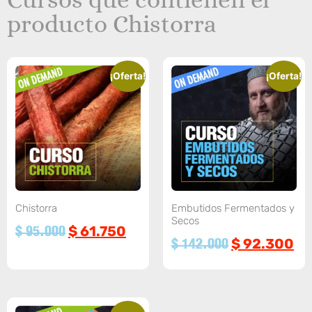
producto Chistorra
¡Oferta!
¡Oferta!
Chistorra
Embutidos Fermentados y
Secos
$
61.750
$
95.000
$
92.300
$
142.000