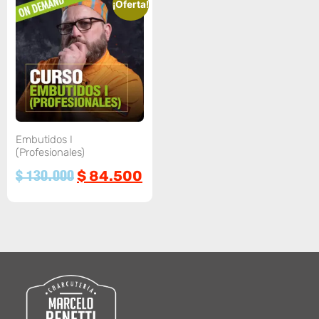
¡Oferta!
Embutidos I
(Profesionales)
$
84.500
$
130.000