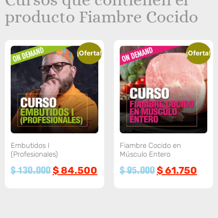
producto Fiambre Cocido
¡Oferta!
¡Oferta!
Embutidos I
Fiambre Cocido en
(Profesionales)
Músculo Entero
$
84.500
$
61.750
$
130.000
$
95.000